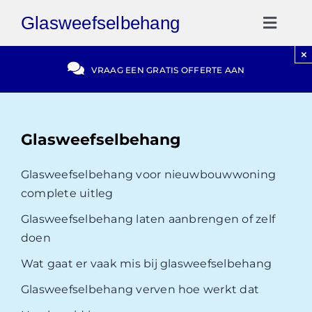
Ga
Glasweefselbehang
naar
Toggl
inhoud
Naviga
×
Gratis Offerte
VRAAG EEN GRATIS OFFERTE AAN
Blog
Glasweefselbehang
Video Reviews
Glasweefselbehang voor nieuwbouwwoning
complete uitleg
030-2072303
Glasweefselbehang laten aanbrengen of zelf
doen
Wat gaat er vaak mis bij glasweefselbehang
Glasweefselbehang verven hoe werkt dat