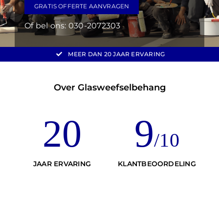
GRATIS OFFERTE AANVRAGEN
Of bel ons:
030-2072303
MEER DAN
20 JAAR
ERVARING
Over Glasweefselbehang
20
9
/10
JAAR ERVARING
KLANTBEOORDELING