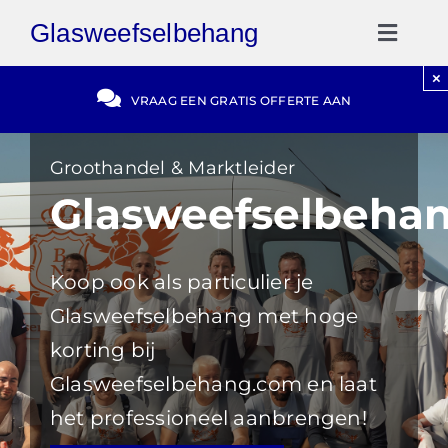
Ga
Glasweefselbehang
naar
Toggl
inhoud
Naviga
×
Gratis Offerte
VRAAG EEN GRATIS OFFERTE AAN
Blog
Groothandel & Marktleider
Glasweefselbeha
Video Reviews
Koop ook als particulier je
030-2072303
Glasweefselbehang met hoge
korting bij
Glasweefselbehang.com en laat
het professioneel aanbrengen!