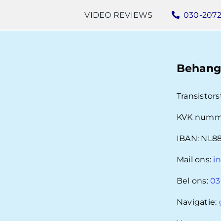
VIDEO REVIEWS
030-207
Behang
Transistors
KVK numme
IBAN: NL88
Mail ons:
i
Bel ons:
03
Navigatie: