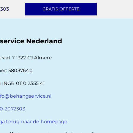
2303
GRATIS OFFERTE
service Nederland
traat 7 1322 CJ Almere
r: 58037640
 INGB 0110 2355 41
nfo@behangservice.nl
0-2072303
ga terug naar de homepage