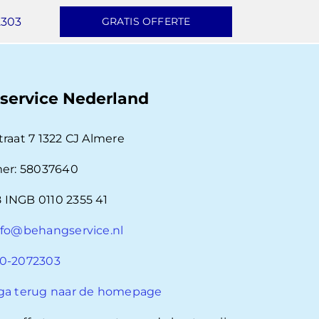
2303
GRATIS OFFERTE
service Nederland
traat 7 1322 CJ Almere
r: 58037640
 INGB 0110 2355 41
nfo@behangservice.nl
0-2072303
ga terug naar de homepage