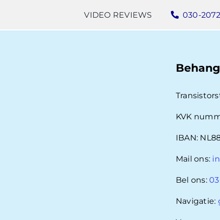
VIDEO REVIEWS
030-207
Behang
Transistors
KVK numme
IBAN: NL88
Mail ons:
i
Bel ons:
03
Navigatie: