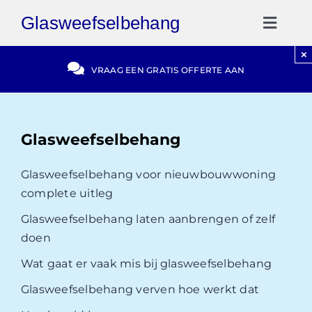
Ga
Glasweefselbehang
naar
Toggl
inhoud
Naviga
×
Gratis Offerte
VRAAG EEN GRATIS OFFERTE AAN
Blog
Glasweefselbehang
Video Reviews
Glasweefselbehang voor nieuwbouwwoning
complete uitleg
030-2072303
Glasweefselbehang laten aanbrengen of zelf
doen
Wat gaat er vaak mis bij glasweefselbehang
Glasweefselbehang verven hoe werkt dat