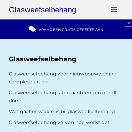
Ga
Glasweefselbehang
naar
Toggl
inhoud
Naviga
×
Gratis Offerte
VRAAG EEN GRATIS OFFERTE AAN
Blog
Glasweefselbehang
Video Reviews
Glasweefselbehang voor nieuwbouwwoning
complete uitleg
030-2072303
Glasweefselbehang laten aanbrengen of zelf
doen
Wat gaat er vaak mis bij glasweefselbehang
Glasweefselbehang verven hoe werkt dat